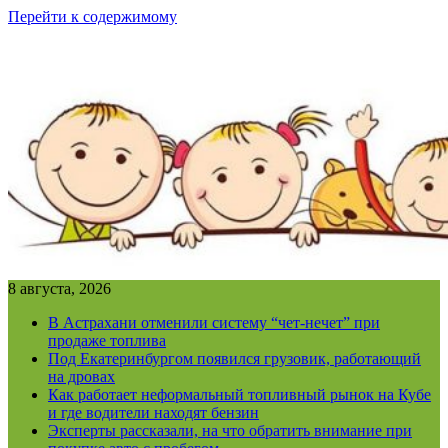
Перейти к содержимому
8 августа, 2026
В Астрахани отменили систему “чет-нечет” при
продаже топлива
Под Екатеринбургом появился грузовик, работающий
на дровах
Как работает неформальный топливный рынок на Кубе
и где водители находят бензин
Эксперты рассказали, на что обратить внимание при