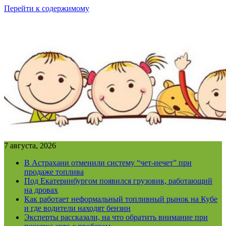
Перейти к содержимому
7 августа, 2026
В Астрахани отменили систему “чет-нечет” при
продаже топлива
Под Екатеринбургом появился грузовик, работающий
на дровах
Как работает неформальный топливный рынок на Кубе
и где водители находят бензин
Эксперты рассказали, на что обратить внимание при