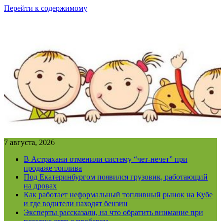
Перейти к содержимому
7 августа, 2026
В Астрахани отменили систему “чет-нечет” при
продаже топлива
Под Екатеринбургом появился грузовик, работающий
на дровах
Как работает неформальный топливный рынок на Кубе
и где водители находят бензин
Эксперты рассказали, на что обратить внимание при