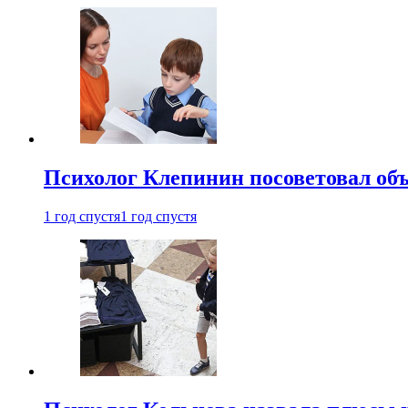
Психолог Клепинин посоветовал объ
1 год спустя
1 год спустя