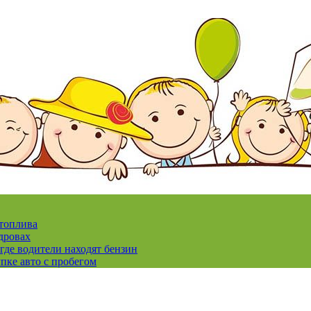
 топлива
дровах
где водители находят бензин
пке авто с пробегом