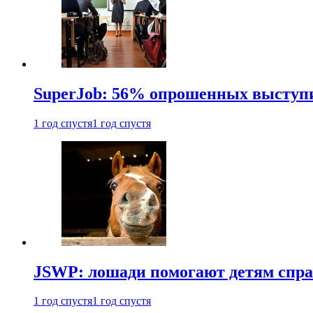
SuperJob: 56% опрошенных выступи
1 год спустя
1 год спустя
JSWP: лошади помогают детям спра
1 год спустя
1 год спустя