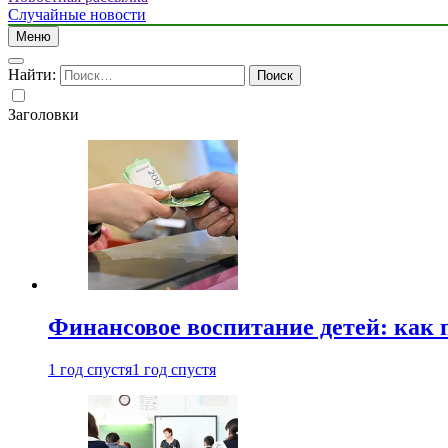
Случайные новости
Меню
Найти:
Заголовки
Финансовое воспитание детей: как 
1 год спустя
1 год спустя