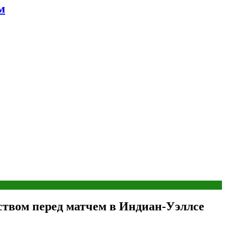
м
ством перед матчем в Индиан‑Уэллсе