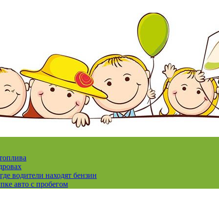
 топлива
дровах
где водители находят бензин
пке авто с пробегом