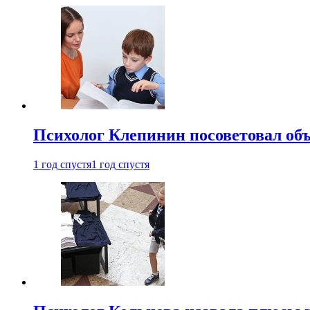
Психолог Клепинин посоветовал объ
1 год спустя
1 год спустя