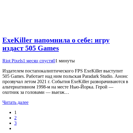
ExeKiller напомнила о себе: игру
издаст 505 Games
Riot Pixels
1 месяц спустя
0
1 минуты
Издателем постапокалиптического FPS ExeKiller выступит
505 Games. Работает над ним польская Paradark Studio. Анонс
прозвучал летом 2021 г. События ExeKiller разворачиваются в
альтернативном 1998-м на месте Нью-Йорка. Герой —
охотник за головами — выезж…
Читать далее
1
2
3