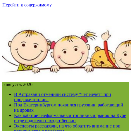
Перейти к содержимому
5 августа, 2026
В Астрахани отменили систему “чет-нечет” при
продаже топлива
Под Екатеринбургом появился грузовик, работающий
на дровах
Как работает неформальный топливный рынок на Кубе
и где водители находят бензин
Эксперты рассказали, на что обратить внимание при