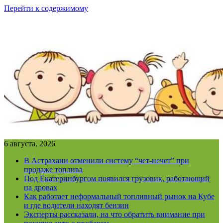
Перейти к содержимому
6 августа, 2026
В Астрахани отменили систему “чет-нечет” при
продаже топлива
Под Екатеринбургом появился грузовик, работающий
на дровах
Как работает неформальный топливный рынок на Кубе
и где водители находят бензин
Эксперты рассказали, на что обратить внимание при