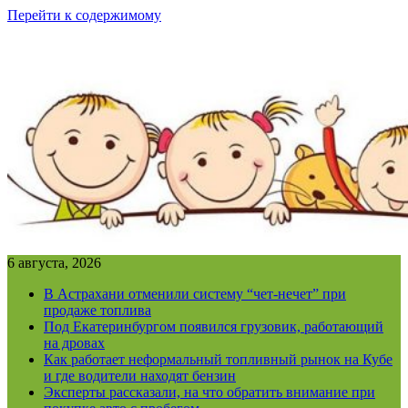
Перейти к содержимому
6 августа, 2026
В Астрахани отменили систему “чет-нечет” при
продаже топлива
Под Екатеринбургом появился грузовик, работающий
на дровах
Как работает неформальный топливный рынок на Кубе
и где водители находят бензин
Эксперты рассказали, на что обратить внимание при