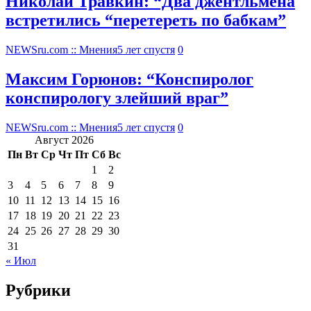
Николай Травкин: “Два джентльмена
встретились “перетереть по бабкам”
NEWSru.com :: Мнения
5 лет спустя
0
Максим Горюнов: “Конспиролог
конспирологу злейший враг”
NEWSru.com :: Мнения
5 лет спустя
0
Август 2026
Пн
Вт
Ср
Чт
Пт
Сб
Вс
1
2
3
4
5
6
7
8
9
10
11
12
13
14
15
16
17
18
19
20
21
22
23
24
25
26
27
28
29
30
31
« Июл
Рубрики