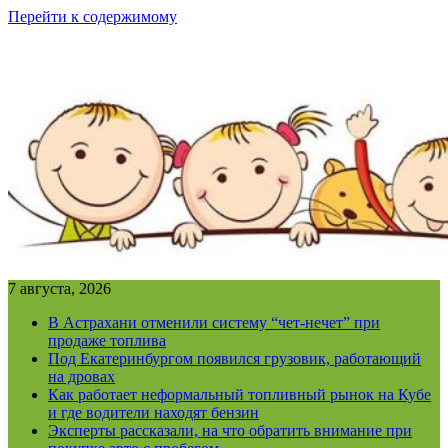
Перейти к содержимому
7 августа, 2026
В Астрахани отменили систему “чет-нечет” при
продаже топлива
Под Екатеринбургом появился грузовик, работающий
на дровах
Как работает неформальный топливный рынок на Кубе
и где водители находят бензин
Эксперты рассказали, на что обратить внимание при