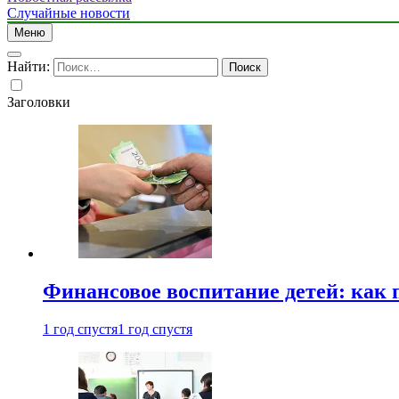
Случайные новости
Меню
Найти:
Заголовки
Финансовое воспитание детей: как 
1 год спустя
1 год спустя