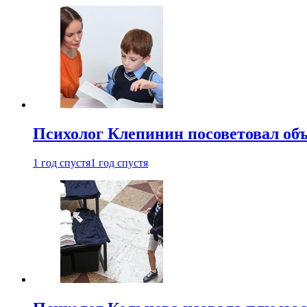
Психолог Клепинин посоветовал объ
1 год спустя
1 год спустя