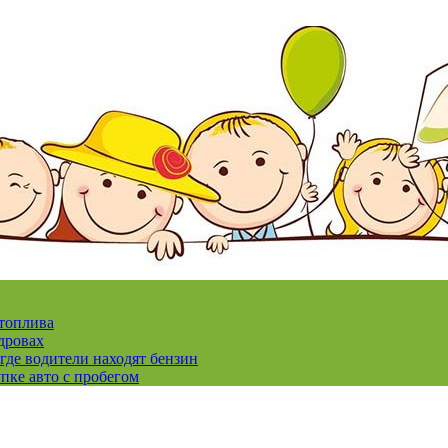
 топлива
дровах
где водители находят бензин
пке авто с пробегом