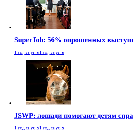
SuperJob: 56% опрошенных выступи
1 год спустя
1 год спустя
JSWP: лошади помогают детям спра
1 год спустя
1 год спустя