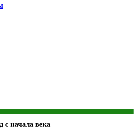
м
 с начала века