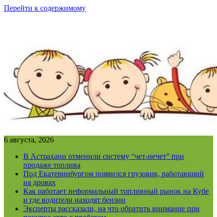
Перейти к содержимому
6 августа, 2026
В Астрахани отменили систему “чет-нечет” при
продаже топлива
Под Екатеринбургом появился грузовик, работающий
на дровах
Как работает неформальный топливный рынок на Кубе
и где водители находят бензин
Эксперты рассказали, на что обратить внимание при