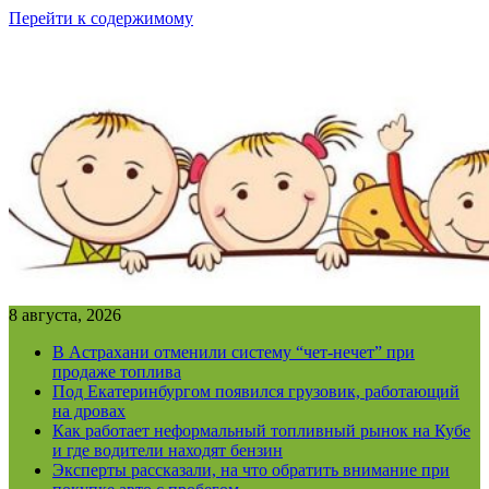
Перейти к содержимому
8 августа, 2026
В Астрахани отменили систему “чет-нечет” при
продаже топлива
Под Екатеринбургом появился грузовик, работающий
на дровах
Как работает неформальный топливный рынок на Кубе
и где водители находят бензин
Эксперты рассказали, на что обратить внимание при