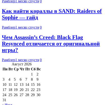
Рамблер
1 месяц спустя
0
Как найти кораллы в SAND: Raiders of
Sophie — гайд
Рамблер
1 месяц спустя
0
Чем Assassin’s Creed: Black Flag
Resynced отличается от оригинальной
игры?
Рамблер
1 месяц спустя
0
Август 2026
Пн
Вт
Ср
Чт
Пт
Сб
Вс
1
2
3
4
5
6
7
8
9
10
11
12
13
14
15
16
17
18
19
20
21
22
23
24
25
26
27
28
29
30
31
« Июл