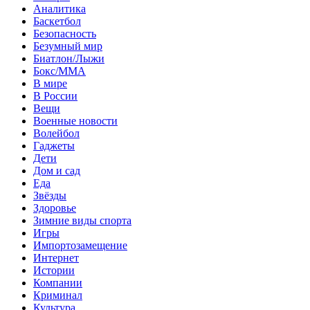
Аналитика
Баскетбол
Безопасность
Безумный мир
Биатлон/Лыжи
Бокс/MMA
В мире
В России
Вещи
Военные новости
Волейбол
Гаджеты
Дети
Дом и сад
Еда
Звёзды
Здоровье
Зимние виды спорта
Игры
Импортозамещение
Интернет
Истории
Компании
Криминал
Культура