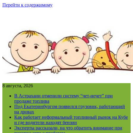
Перейти к содержимому
8 августа, 2026
В Астрахани отменили систему “чет-нечет” при
продаже топлива
Под Екатеринбургом появился грузовик, работающий
на дровах
Как работает неформальный топливный рынок на Кубе
и где водители находят бензин
Эксперты рассказали, на что обратить внимание при