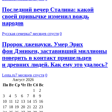
Последний вечер Сталина: какой
своей привычке изменил вождь
народов
Русская семерка
7 месяцев спустя
0
Пророк лженауки. Умер Эрих
фон Дэникен, заставивший миллионы
поверить в контакт пришельцев
и древних людей. Как ему это удалось?
Lenta.ru
7 месяцев спустя
0
Август 2026
Пн
Вт
Ср
Чт
Пт
Сб
Вс
1
2
3
4
5
6
7
8
9
10
11
12
13
14
15
16
17
18
19
20
21
22
23