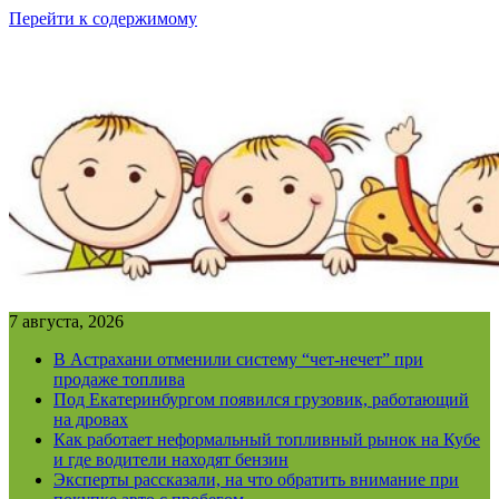
Перейти к содержимому
7 августа, 2026
В Астрахани отменили систему “чет-нечет” при
продаже топлива
Под Екатеринбургом появился грузовик, работающий
на дровах
Как работает неформальный топливный рынок на Кубе
и где водители находят бензин
Эксперты рассказали, на что обратить внимание при