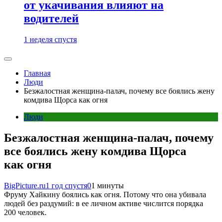
от укачивания влияют на
водителей
1 неделя спустя
Главная
Люди
Безжалостная женщина-палач, почему все боялись жену
комдива Щорса как огня
Люди
Безжалостная женщина-палач, почему
все боялись жену комдива Щорса
как огня
BigPicture.ru
1 год спустя
0
1 минуты
Фруму Хайкину боялись как огня. Потому что она убивала
людей без раздумий: в ее личном активе числится порядка
200 человек.