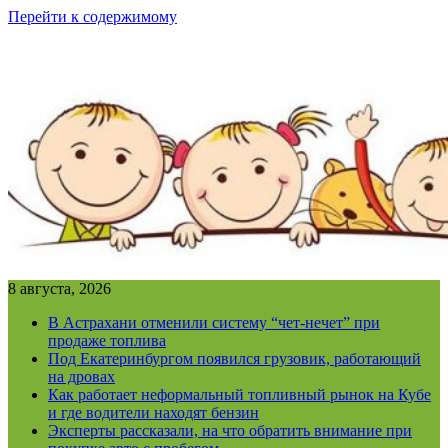
Перейти к содержимому
8 августа, 2026
В Астрахани отменили систему “чет-нечет” при
продаже топлива
Под Екатеринбургом появился грузовик, работающий
на дровах
Как работает неформальный топливный рынок на Кубе
и где водители находят бензин
Эксперты рассказали, на что обратить внимание при