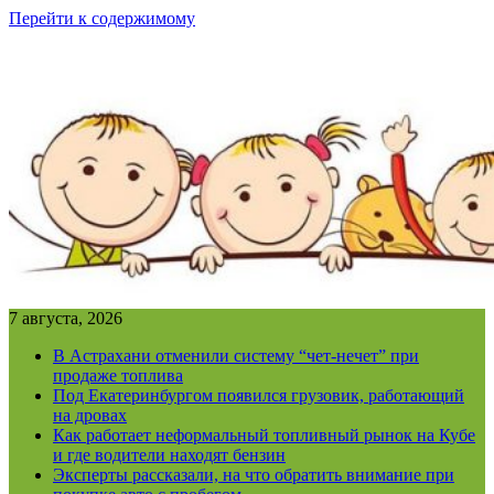
Перейти к содержимому
7 августа, 2026
В Астрахани отменили систему “чет-нечет” при
продаже топлива
Под Екатеринбургом появился грузовик, работающий
на дровах
Как работает неформальный топливный рынок на Кубе
и где водители находят бензин
Эксперты рассказали, на что обратить внимание при