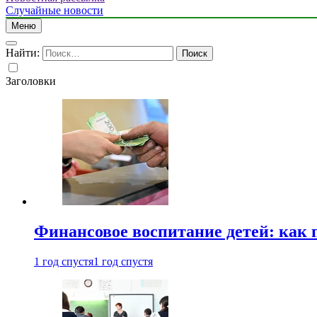
Случайные новости
Меню
Найти:
Заголовки
Финансовое воспитание детей: как 
1 год спустя
1 год спустя