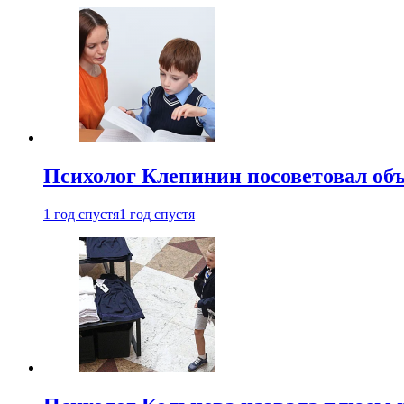
Психолог Клепинин посоветовал объ
1 год спустя
1 год спустя