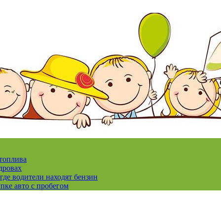
 топлива
дровах
где водители находят бензин
пке авто с пробегом