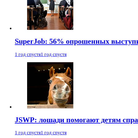
SuperJob: 56% опрошенных выступи
1 год спустя
1 год спустя
JSWP: лошади помогают детям спра
1 год спустя
1 год спустя