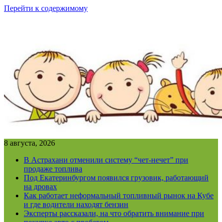
Перейти к содержимому
8 августа, 2026
В Астрахани отменили систему “чет-нечет” при
продаже топлива
Под Екатеринбургом появился грузовик, работающий
на дровах
Как работает неформальный топливный рынок на Кубе
и где водители находят бензин
Эксперты рассказали, на что обратить внимание при