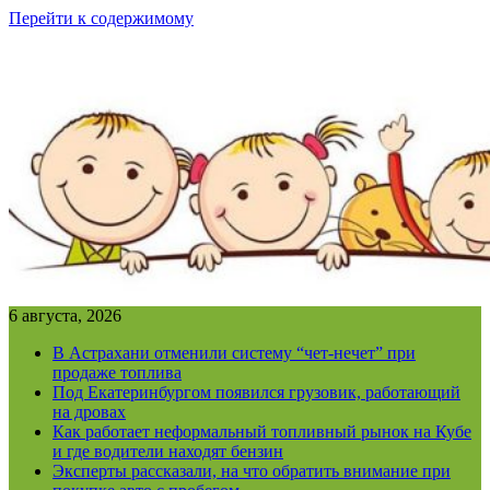
Перейти к содержимому
6 августа, 2026
В Астрахани отменили систему “чет-нечет” при
продаже топлива
Под Екатеринбургом появился грузовик, работающий
на дровах
Как работает неформальный топливный рынок на Кубе
и где водители находят бензин
Эксперты рассказали, на что обратить внимание при