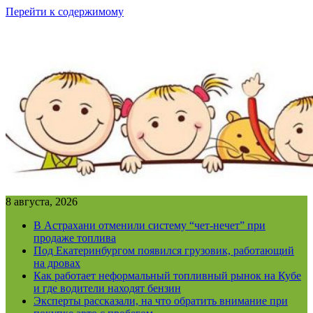
Перейти к содержимому
8 августа, 2026
В Астрахани отменили систему “чет-нечет” при
продаже топлива
Под Екатеринбургом появился грузовик, работающий
на дровах
Как работает неформальный топливный рынок на Кубе
и где водители находят бензин
Эксперты рассказали, на что обратить внимание при