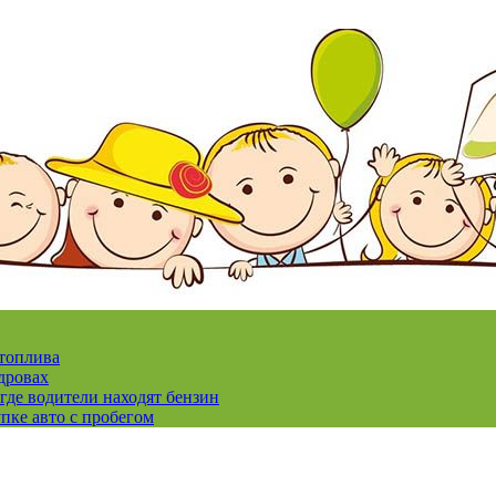
 топлива
дровах
где водители находят бензин
пке авто с пробегом