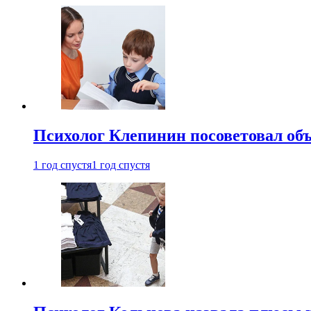
Психолог Клепинин посоветовал объ
1 год спустя
1 год спустя