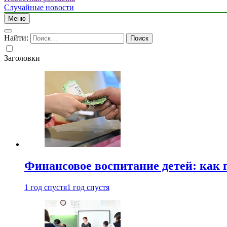
Случайные новости
Меню
Найти:
Заголовки
Финансовое воспитание детей: как 
1 год спустя
1 год спустя