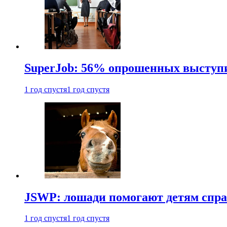
SuperJob: 56% опрошенных выступи
1 год спустя
1 год спустя
JSWP: лошади помогают детям спра
1 год спустя
1 год спустя