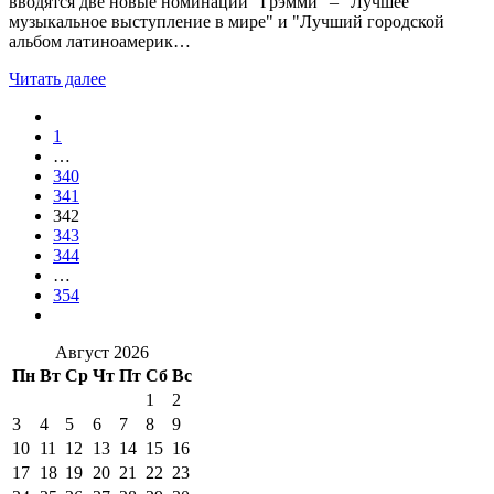
вводятся две новые номинации "Грэмми" – "Лучшее
музыкальное выступление в мире" и "Лучший городской
альбом латиноамерик…
Читать далее
1
…
340
341
342
343
344
…
354
Август 2026
Пн
Вт
Ср
Чт
Пт
Сб
Вс
1
2
3
4
5
6
7
8
9
10
11
12
13
14
15
16
17
18
19
20
21
22
23