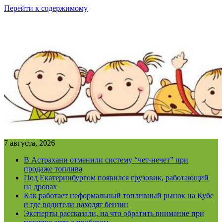
Перейти к содержимому
7 августа, 2026
В Астрахани отменили систему “чет-нечет” при
продаже топлива
Под Екатеринбургом появился грузовик, работающий
на дровах
Как работает неформальный топливный рынок на Кубе
и где водители находят бензин
Эксперты рассказали, на что обратить внимание при