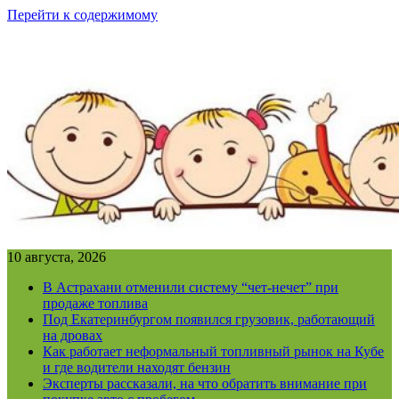
Перейти к содержимому
10 августа, 2026
В Астрахани отменили систему “чет-нечет” при
продаже топлива
Под Екатеринбургом появился грузовик, работающий
на дровах
Как работает неформальный топливный рынок на Кубе
и где водители находят бензин
Эксперты рассказали, на что обратить внимание при