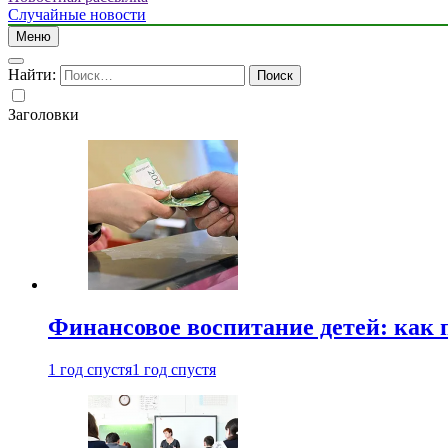
Случайные новости
Меню
Найти:
Заголовки
Финансовое воспитание детей: как 
1 год спустя
1 год спустя