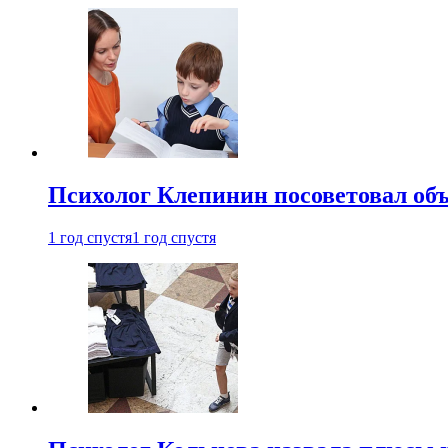
Психолог Клепинин посоветовал объ
1 год спустя
1 год спустя