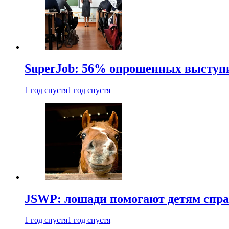
SuperJob: 56% опрошенных выступи
1 год спустя
1 год спустя
JSWP: лошади помогают детям спра
1 год спустя
1 год спустя