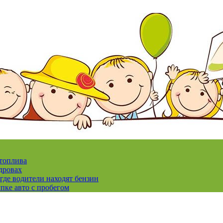
 топлива
дровах
где водители находят бензин
пке авто с пробегом