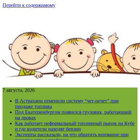
Перейти к содержимому
7 августа, 2026
В Астрахани отменили систему “чет-нечет” при
продаже топлива
Под Екатеринбургом появился грузовик, работающий
на дровах
Как работает неформальный топливный рынок на Кубе
и где водители находят бензин
Эксперты рассказали, на что обратить внимание при