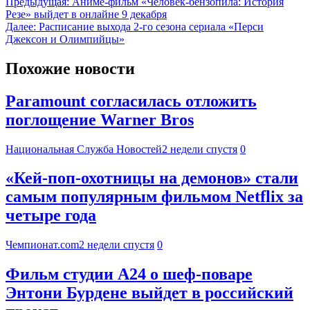
Предыдущая:
Аниме-фильм «Человек-бензопила: История
Резе» выйдет в онлайне 9 декабря
Далее:
Расписание выхода 2-го сезона сериала «Перси
Джексон и Олимпийцы»
Похожие новости
Paramount согласилась отложить
поглощение Warner Bros
Национальная Служба Новостей
2 недели спустя
0
«Кей-поп-охотницы на демонов» стали
самым популярным фильмом Netflix за
четыре года
Чемпионат.com
2 недели спустя
0
Фильм студии А24 о шеф-поваре
Энтони Бурдене выйдет в российский