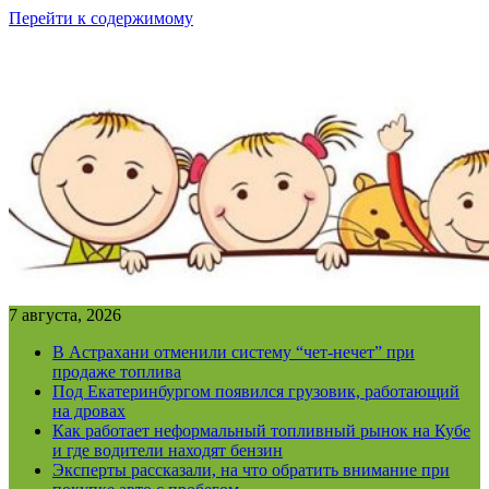
Перейти к содержимому
7 августа, 2026
В Астрахани отменили систему “чет-нечет” при
продаже топлива
Под Екатеринбургом появился грузовик, работающий
на дровах
Как работает неформальный топливный рынок на Кубе
и где водители находят бензин
Эксперты рассказали, на что обратить внимание при