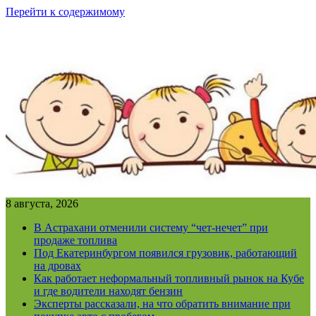
Перейти к содержимому
8 августа, 2026
В Астрахани отменили систему “чет-нечет” при
продаже топлива
Под Екатеринбургом появился грузовик, работающий
на дровах
Как работает неформальный топливный рынок на Кубе
и где водители находят бензин
Эксперты рассказали, на что обратить внимание при