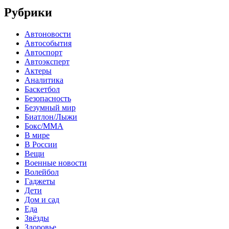
Рубрики
Автоновости
Автособытия
Автоспорт
Автоэксперт
Актеры
Аналитика
Баскетбол
Безопасность
Безумный мир
Биатлон/Лыжи
Бокс/MMA
В мире
В России
Вещи
Военные новости
Волейбол
Гаджеты
Дети
Дом и сад
Еда
Звёзды
Здоровье