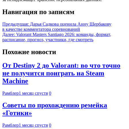
Навигация по записям
Предыдущая:
Дарья Садкова оценила Анну Щербакову
в качестве комментатора соревнований
Далее:
Valorant Masters Santiago 2026: команды, формат,
расписание, прогноз, участники, где смотреть
Похожие новости
От Destiny 2 до Valorant: во что точно
не получится поиграть на Steam
Machine
Рамблер
1 месяц спустя
0
Советы по прохождению ремейка
«Готики»
Рамблер
1 месяц спустя
0