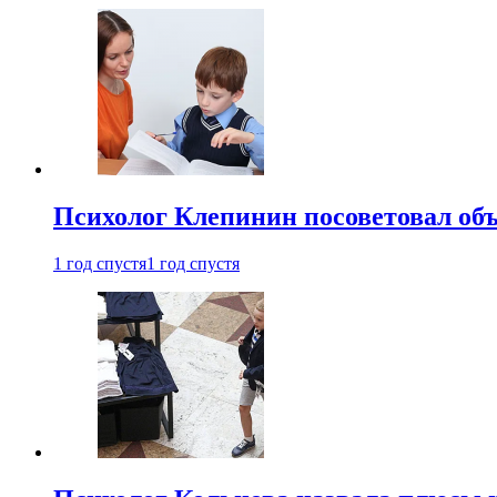
Психолог Клепинин посоветовал объ
1 год спустя
1 год спустя