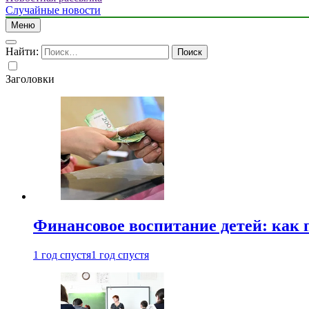
Случайные новости
Меню
Найти:
Заголовки
Финансовое воспитание детей: как 
1 год спустя
1 год спустя