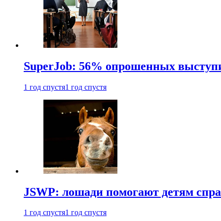
SuperJob: 56% опрошенных выступи
1 год спустя
1 год спустя
JSWP: лошади помогают детям спра
1 год спустя
1 год спустя