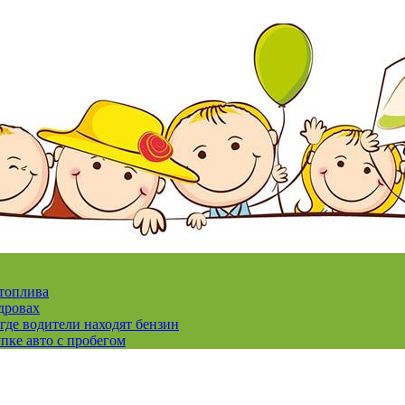
 топлива
дровах
где водители находят бензин
пке авто с пробегом