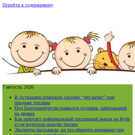
Перейти к содержимому
7 августа, 2026
В Астрахани отменили систему “чет-нечет” при
продаже топлива
Под Екатеринбургом появился грузовик, работающий
на дровах
Как работает неформальный топливный рынок на Кубе
и где водители находят бензин
Эксперты рассказали, на что обратить внимание при