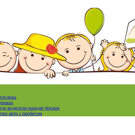
 топлива
дровах
где водители находят бензин
пке авто с пробегом