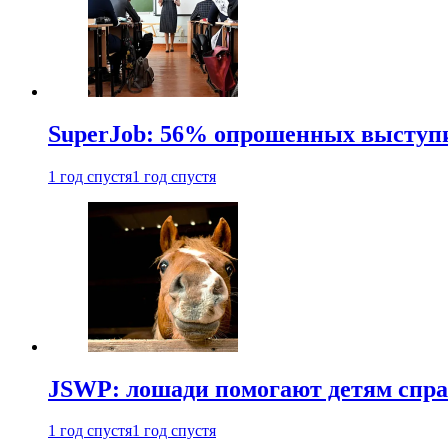
SuperJob: 56% опрошенных выступи
1 год спустя
1 год спустя
JSWP: лошади помогают детям спра
1 год спустя
1 год спустя