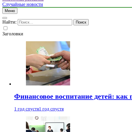
Случайные новости
Меню
Найти:
Заголовки
Финансовое воспитание детей: как 
1 год спустя
1 год спустя