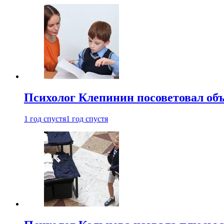
Психолог Клепинин посоветовал объ
1 год спустя
1 год спустя