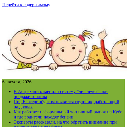
Перейти к содержимому
6 августа, 2026
В Астрахани отменили систему “чет-нечет” при
продаже топлива
Под Екатеринбургом появился грузовик, работающий
на дровах
Как работает неформальный топливный рынок на Кубе
и где водители находят бензин
Эксперты рассказали, на что обратить внимание при