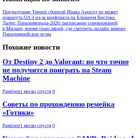
Предыдущая:
Тренер сборной Ирака Арнолд не может
покинуть ОАЭ из-за конфликта на Ближнем Востоке.
Далее:
Паралимпиада-2026: расписание соревнований
в Милане, время трансляций, где смотреть онлайн зимние
Паралимпийские игры
Похожие новости
От Destiny 2 до Valorant: во что точно
не получится поиграть на Steam
Machine
Рамблер
1 месяц спустя
0
Советы по прохождению ремейка
«Готики»
Рамблер
1 месяц спустя
0