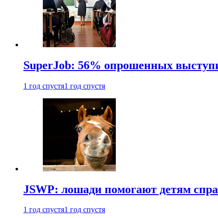
SuperJob: 56% опрошенных выступи
1 год спустя
1 год спустя
JSWP: лошади помогают детям спра
1 год спустя
1 год спустя