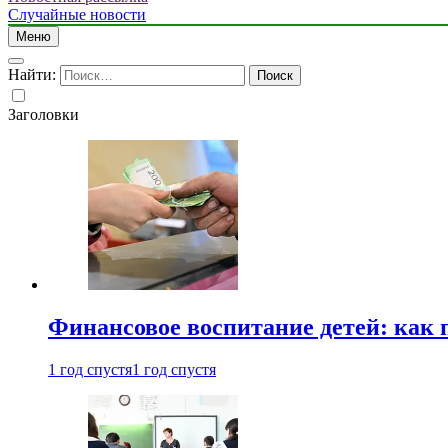
Случайные новости
Меню
Найти:
Заголовки
Финансовое воспитание детей: как 
1 год спустя
1 год спустя