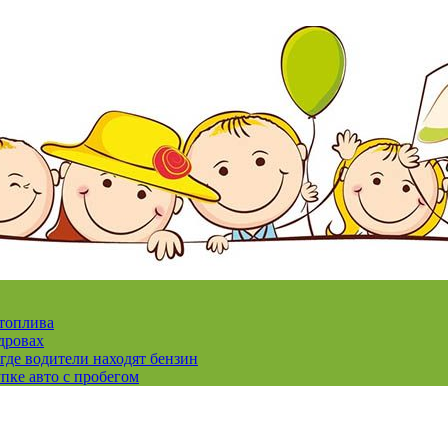
 топлива
дровах
где водители находят бензин
пке авто с пробегом