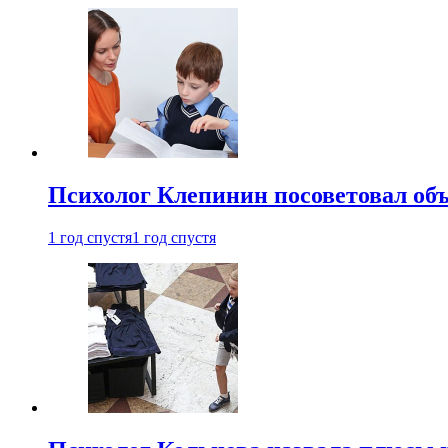
Психолог Клепинин посоветовал объ
1 год спустя
1 год спустя