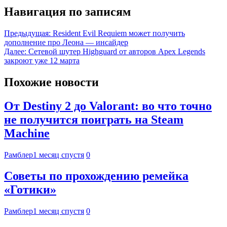
Навигация по записям
Предыдущая:
Resident Evil Requiem может получить
дополнение про Леона — инсайдер
Далее:
Cетевой шутер Highguard от авторов Apex Legends
закроют уже 12 марта
Похожие новости
От Destiny 2 до Valorant: во что точно
не получится поиграть на Steam
Machine
Рамблер
1 месяц спустя
0
Советы по прохождению ремейка
«Готики»
Рамблер
1 месяц спустя
0