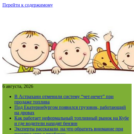
Перейти к содержимому
6 августа, 2026
В Астрахани отменили систему “чет-нечет” при
продаже топлива
Под Екатеринбургом появился грузовик, работающий
на дровах
Как работает неформальный топливный рынок на Кубе
и где водители находят бензин
Эксперты рассказали, на что обратить внимание при