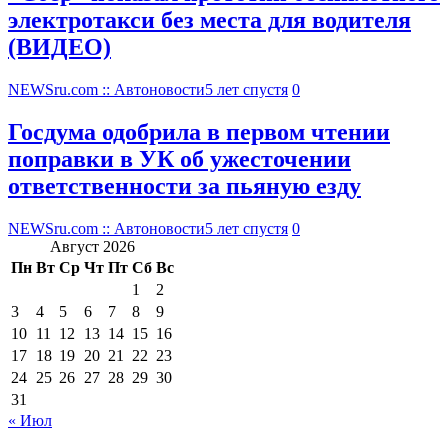
электротакси без места для водителя
(ВИДЕО)
NEWSru.com :: Автоновости
5 лет спустя
0
Госдума одобрила в первом чтении
поправки в УК об ужесточении
ответственности за пьяную езду
NEWSru.com :: Автоновости
5 лет спустя
0
Август 2026
Пн
Вт
Ср
Чт
Пт
Сб
Вс
1
2
3
4
5
6
7
8
9
10
11
12
13
14
15
16
17
18
19
20
21
22
23
24
25
26
27
28
29
30
31
« Июл