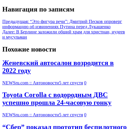
Навигация по записям
Предыдущая:
“Это фигура речи”: Дмитрий Песков опроверг
информацию об извинениях Путина перед Лукашенко
Далее:
В Берлине заложили общий храм для христиан, иудеев
и мусульман
Похожие новости
Женевский автосалон возродится в
2022 году
NEWSru.com :: Автоновости
5 лет спустя
0
Toyota Corolla с водородным ДВС
успешно прошла 24-часовую гонку
NEWSru.com :: Автоновости
5 лет спустя
0
“Сбер” показал прототип беспилотного