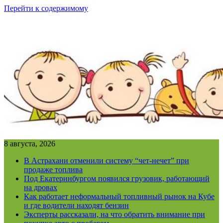
Перейти к содержимому
8 августа, 2026
В Астрахани отменили систему “чет-нечет” при
продаже топлива
Под Екатеринбургом появился грузовик, работающий
на дровах
Как работает неформальный топливный рынок на Кубе
и где водители находят бензин
Эксперты рассказали, на что обратить внимание при