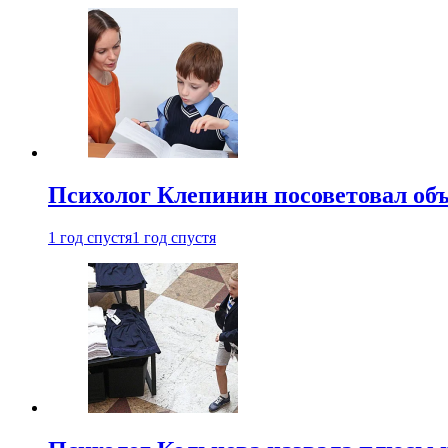
Психолог Клепинин посоветовал объ
1 год спустя
1 год спустя