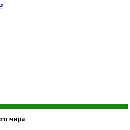
м
го мира