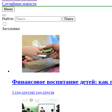
Случайные новости
Меню
Найти:
Заголовки
Финансовое воспитание детей: как 
1 год спустя
1 год спустя