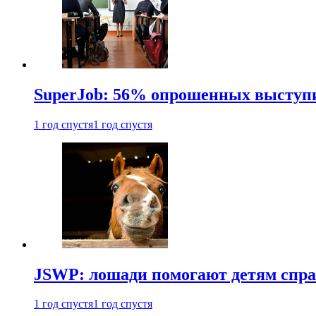
SuperJob: 56% опрошенных выступи
1 год спустя
1 год спустя
JSWP: лошади помогают детям спра
1 год спустя
1 год спустя