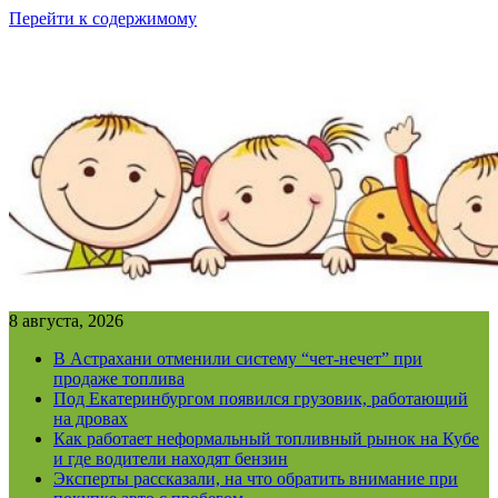
Перейти к содержимому
8 августа, 2026
В Астрахани отменили систему “чет-нечет” при
продаже топлива
Под Екатеринбургом появился грузовик, работающий
на дровах
Как работает неформальный топливный рынок на Кубе
и где водители находят бензин
Эксперты рассказали, на что обратить внимание при