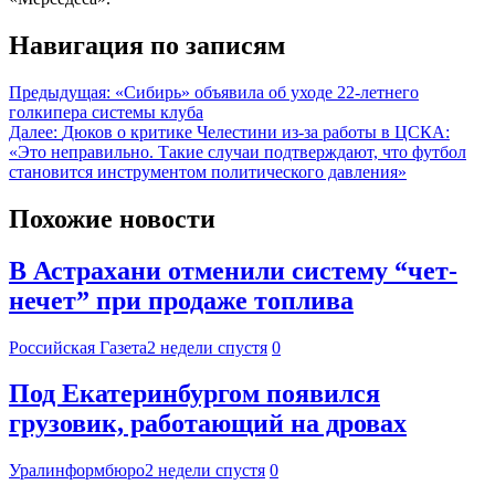
Навигация по записям
Предыдущая:
«Сибирь» объявила об уходе 22-летнего
голкипера системы клуба
Далее:
Дюков о критике Челестини из-за работы в ЦСКА:
«Это неправильно. Такие случаи подтверждают, что футбол
становится инструментом политического давления»
Похожие новости
В Астрахани отменили систему “чет-
нечет” при продаже топлива
Российская Газета
2 недели спустя
0
Под Екатеринбургом появился
грузовик, работающий на дровах
Уралинформбюро
2 недели спустя
0