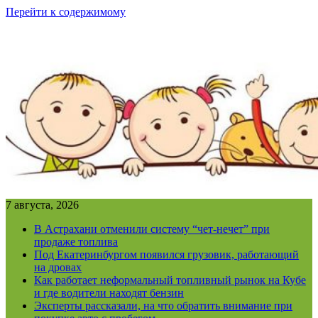
Перейти к содержимому
7 августа, 2026
В Астрахани отменили систему “чет-нечет” при
продаже топлива
Под Екатеринбургом появился грузовик, работающий
на дровах
Как работает неформальный топливный рынок на Кубе
и где водители находят бензин
Эксперты рассказали, на что обратить внимание при