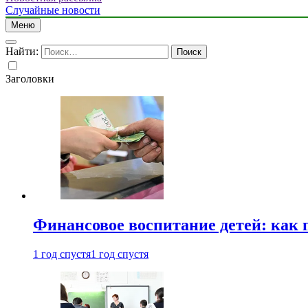
Случайные новости
Меню
Найти:
Заголовки
Финансовое воспитание детей: как 
1 год спустя
1 год спустя