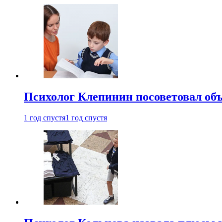
Психолог Клепинин посоветовал объ
1 год спустя
1 год спустя