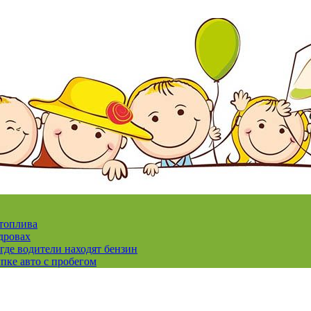
 топлива
дровах
где водители находят бензин
пке авто с пробегом