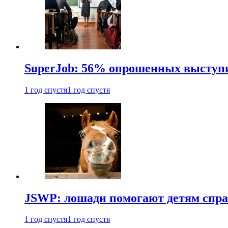
SuperJob: 56% опрошенных выступи
1 год спустя
1 год спустя
JSWP: лошади помогают детям спра
1 год спустя
1 год спустя