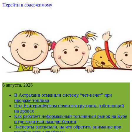
Перейти к содержимому
6 августа, 2026
В Астрахани отменили систему “чет-нечет” при
продаже топлива
Под Екатеринбургом появился грузовик, работающий
на дровах
Как работает неформальный топливный рынок на Кубе
и где водители находят бензин
Эксперты рассказали, на что обратить внимание при