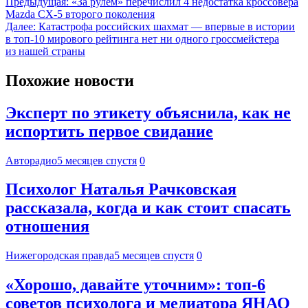
Предыдущая:
«За рулем» перечислил 4 недостатка кроссовера
Mazda CX-5 второго поколения
Далее:
Катастрофа российских шахмат — впервые в истории
в топ-10 мирового рейтинга нет ни одного гроссмейстера
из нашей страны
Похожие новости
Эксперт по этикету объяснила, как не
испортить первое свидание
Авторадио
5 месяцев спустя
0
Психолог Наталья Рачковская
рассказала, когда и как стоит спасать
отношения
Нижегородская правда
5 месяцев спустя
0
«Хорошо, давайте уточним»: топ-6
советов психолога и медиатора ЯНАО