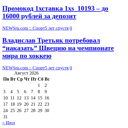
Промокод 1хставка 1xs_10193 – до
16000 рублей за депозит
NEWSru.com :: Спорт
5 лет спустя
0
Владислав Третьяк потребовал
“наказать” Швецию на чемпионате
мира по хоккею
NEWSru.com :: Спорт
5 лет спустя
0
Август 2026
Пн
Вт
Ср
Чт
Пт
Сб
Вс
1
2
3
4
5
6
7
8
9
10
11
12
13
14
15
16
17
18
19
20
21
22
23
24
25
26
27
28
29
30
31
« Июл