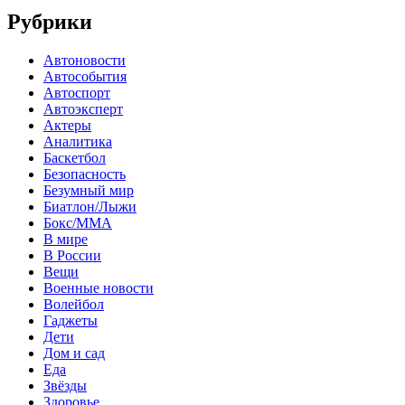
Рубрики
Автоновости
Автособытия
Автоспорт
Автоэксперт
Актеры
Аналитика
Баскетбол
Безопасность
Безумный мир
Биатлон/Лыжи
Бокс/MMA
В мире
В России
Вещи
Военные новости
Волейбол
Гаджеты
Дети
Дом и сад
Еда
Звёзды
Здоровье