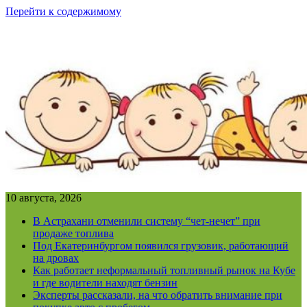
Перейти к содержимому
10 августа, 2026
В Астрахани отменили систему “чет-нечет” при
продаже топлива
Под Екатеринбургом появился грузовик, работающий
на дровах
Как работает неформальный топливный рынок на Кубе
и где водители находят бензин
Эксперты рассказали, на что обратить внимание при