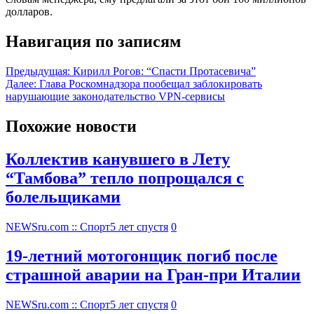
долларов.
Навигация по записям
Предыдущая:
Кирилл Рогов: “Спасти Протасевича”
Далее:
Глава Роскомнадзора пообещал заблокировать
нарушающие законодательство VPN-сервисы
Похожие новости
Коллектив канувшего в Лету
“Тамбова” тепло попрощался с
болельщиками
NEWSru.com :: Спорт
5 лет спустя
0
19-летний мотогонщик погиб после
страшной аварии на Гран-при Италии
NEWSru.com :: Спорт
5 лет спустя
0