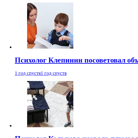
Психолог Клепинин посоветовал объ
1 год спустя
1 год спустя