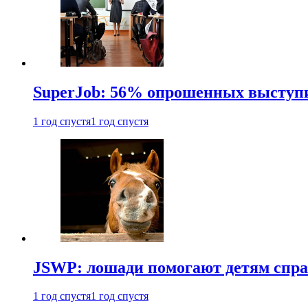
SuperJob: 56% опрошенных выступи
1 год спустя
1 год спустя
JSWP: лошади помогают детям спра
1 год спустя
1 год спустя