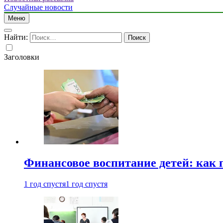
Случайные новости
Меню
Найти:
Заголовки
Финансовое воспитание детей: как 
1 год спустя
1 год спустя