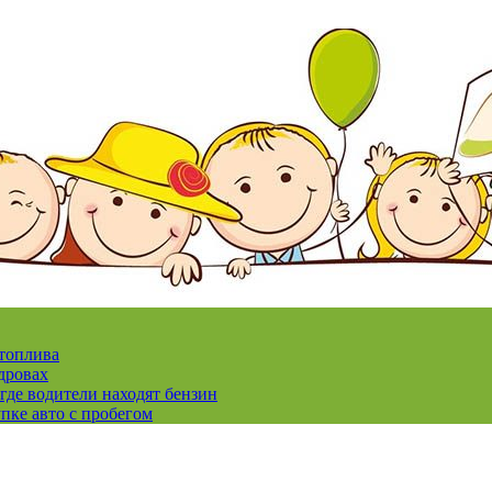
 топлива
дровах
где водители находят бензин
пке авто с пробегом