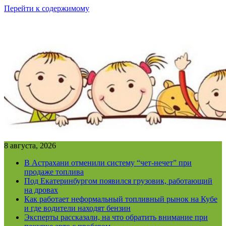
Перейти к содержимому
8 августа, 2026
В Астрахани отменили систему “чет-нечет” при
продаже топлива
Под Екатеринбургом появился грузовик, работающий
на дровах
Как работает неформальный топливный рынок на Кубе
и где водители находят бензин
Эксперты рассказали, на что обратить внимание при