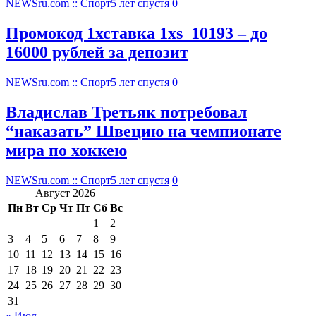
NEWSru.com :: Спорт
5 лет спустя
0
Промокод 1хставка 1xs_10193 – до
16000 рублей за депозит
NEWSru.com :: Спорт
5 лет спустя
0
Владислав Третьяк потребовал
“наказать” Швецию на чемпионате
мира по хоккею
NEWSru.com :: Спорт
5 лет спустя
0
Август 2026
Пн
Вт
Ср
Чт
Пт
Сб
Вс
1
2
3
4
5
6
7
8
9
10
11
12
13
14
15
16
17
18
19
20
21
22
23
24
25
26
27
28
29
30
31
« Июл