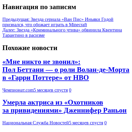
Навигация по записям
Предыдущая:
Звезда сериала «Ван Пис» Иньяки Годой
признался, что обожает играть в Minecraft
Далее:
Звезда «Криминального чтива» обвинила Квентина
Тарантино в расизме
Похожие новости
«Мне никто не звонил»:
Пол Беттани — о роли Волан-де-Морта
в «Гарри Поттере» от HBO
Чемпионат.com
5 месяцев спустя
0
Умерла актриса из «Охотников
за привидениями» Дженнифер Раньон
Национальная Служба Новостей
5 месяцев спустя
0