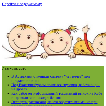
Перейти к содержимому
7 августа, 2026
В Астрахани отменили систему “чет-нечет” при
продаже топлива
Под Екатеринбургом появился грузовик, работающий
на дровах
Как работает неформальный топливный рынок на Кубе
и где водители находят бензин
Эксперты рассказали, на что обратить внимание при