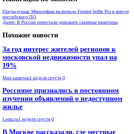
Предыдущая:
Минцифры включило Frontol Selfie Pro в реестр
российского ПО
Далее:
В России перестали дорожать съемные квартиры
Похожие новости
За год интерес жителей регионов к
московской недвижимости упал на
19%
Мир квартир
1 неделя спустя
0
Россияне признались в постоянном
изучении объявлений о недоступном
жилье
Lenta.ru
1 неделя спустя
0
В Москве рассказали, где местные