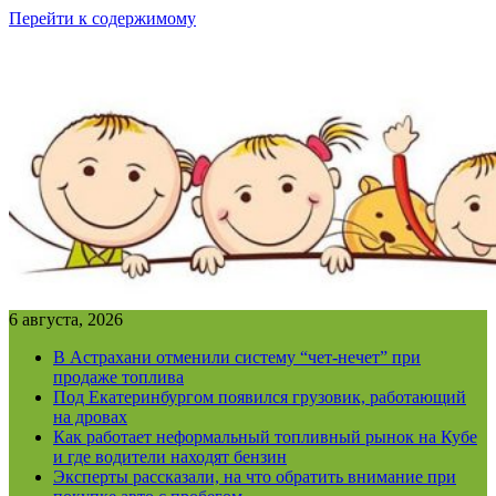
Перейти к содержимому
6 августа, 2026
В Астрахани отменили систему “чет-нечет” при
продаже топлива
Под Екатеринбургом появился грузовик, работающий
на дровах
Как работает неформальный топливный рынок на Кубе
и где водители находят бензин
Эксперты рассказали, на что обратить внимание при