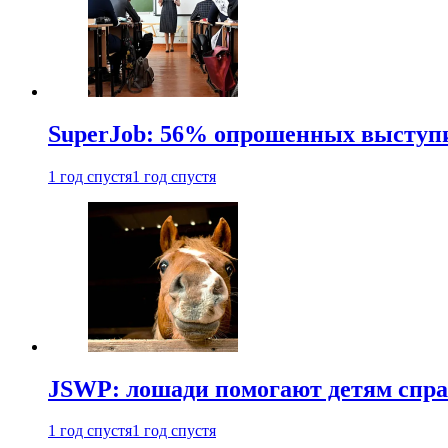
SuperJob: 56% опрошенных выступи
1 год спустя
1 год спустя
JSWP: лошади помогают детям спра
1 год спустя
1 год спустя