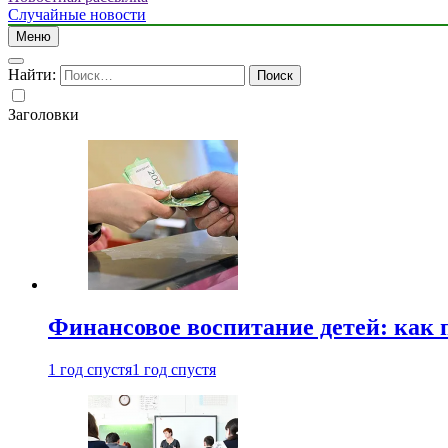
Случайные новости
Меню
Найти:
Заголовки
Финансовое воспитание детей: как 
1 год спустя
1 год спустя