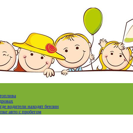
 топлива
дровах
где водители находят бензин
пке авто с пробегом