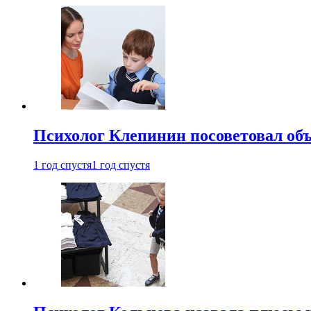
Психолог Клепинин посоветовал объ
1 год спустя
1 год спустя