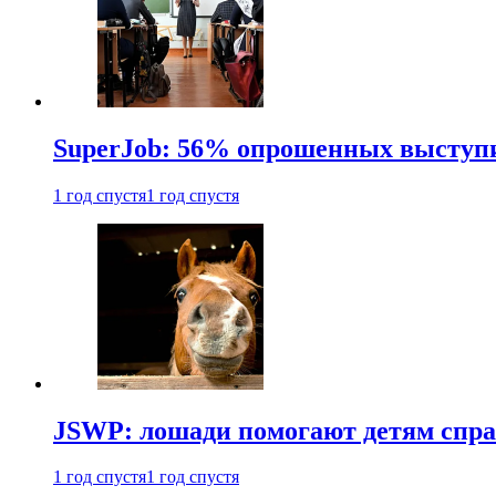
SuperJob: 56% опрошенных выступи
1 год спустя
1 год спустя
JSWP: лошади помогают детям спра
1 год спустя
1 год спустя