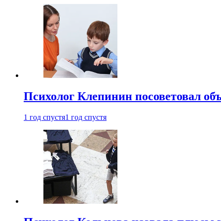
Психолог Клепинин посоветовал объ
1 год спустя
1 год спустя