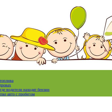
 топлива
дровах
где водители находят бензин
пке авто с пробегом