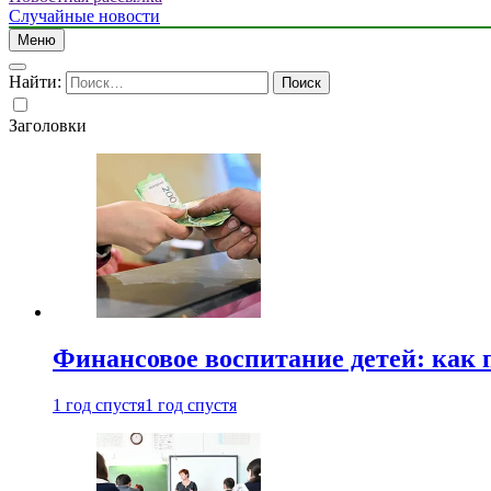
Случайные новости
Меню
Найти:
Заголовки
Финансовое воспитание детей: как 
1 год спустя
1 год спустя