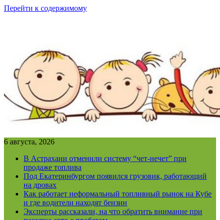
Перейти к содержимому
6 августа, 2026
В Астрахани отменили систему “чет-нечет” при
продаже топлива
Под Екатеринбургом появился грузовик, работающий
на дровах
Как работает неформальный топливный рынок на Кубе
и где водители находят бензин
Эксперты рассказали, на что обратить внимание при