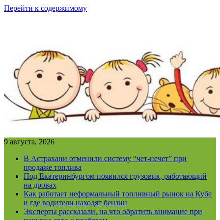
Перейти к содержимому
9 августа, 2026
В Астрахани отменили систему “чет-нечет” при
продаже топлива
Под Екатеринбургом появился грузовик, работающий
на дровах
Как работает неформальный топливный рынок на Кубе
и где водители находят бензин
Эксперты рассказали, на что обратить внимание при