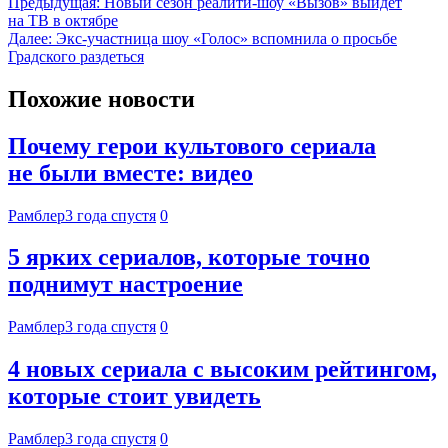
Предыдущая:
Новый сезон реалити-шоу «Вызов» выйдет
на ТВ в октябре
Далее:
Экс-участница шоу «Голос» вспомнила о просьбе
Градского раздеться
Похожие новости
Почему герои культового сериала
не были вместе: видео
Рамблер
3 года спустя
0
5 ярких сериалов, которые точно
поднимут настроение
Рамблер
3 года спустя
0
4 новых сериала с высоким рейтингом,
которые стоит увидеть
Рамблер
3 года спустя
0