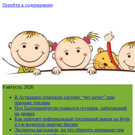
Перейти к содержимому
9 августа, 2026
В Астрахани отменили систему “чет-нечет” при
продаже топлива
Под Екатеринбургом появился грузовик, работающий
на дровах
Как работает неформальный топливный рынок на Кубе
и где водители находят бензин
Эксперты рассказали, на что обратить внимание при