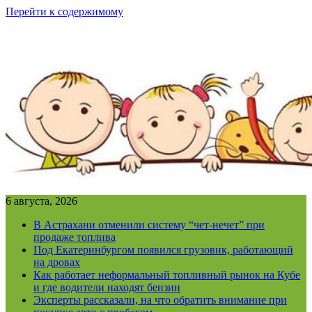
Перейти к содержимому
6 августа, 2026
В Астрахани отменили систему “чет-нечет” при
продаже топлива
Под Екатеринбургом появился грузовик, работающий
на дровах
Как работает неформальный топливный рынок на Кубе
и где водители находят бензин
Эксперты рассказали, на что обратить внимание при